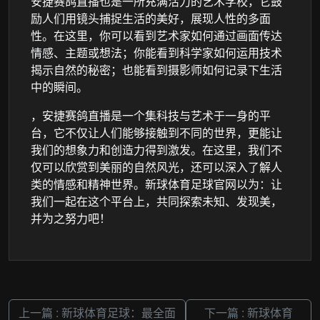
安捷赛鸽直播也是一所充满活力的艺术学校，它鼓
励人们用镜头捕捉生活的美好，展现人性的多面
性。在这里，你可以看到艺术家如何通过画面传达
情感、主题或想法；你能看到科学家如何运用技术
揭示自然的秘密；也能看到摄影师如何记录下生活
中的瞬间。
，安捷赛鸽直播是一个集科技与艺术于一身的平
台，它不仅让人们能够接触到不同的世界，更能让
我们的想象力和创造力得到激发。在这里，我们不
仅可以欣赏到美丽的自然风光，还可以深入了解人
类的情感和精神世界。新球体育足球官网以为：让
我们一起在这个平台上，共同探索未知、发现美，
并为之努力吧！
上一篇 : 新球体育足球：最全面
下一篇 : 新球体育