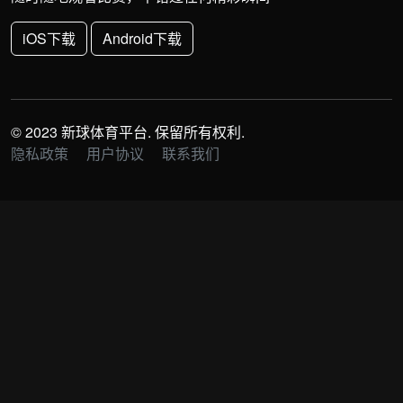
iOS下载
Android下载
© 2023 新球体育平台. 保留所有权利.
隐私政策
用户协议
联系我们