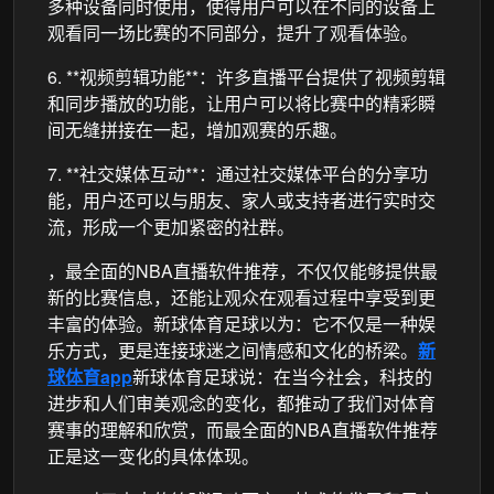
多种设备同时使用，使得用户可以在不同的设备上
观看同一场比赛的不同部分，提升了观看体验。
6. **视频剪辑功能**：许多直播平台提供了视频剪辑
和同步播放的功能，让用户可以将比赛中的精彩瞬
间无缝拼接在一起，增加观赛的乐趣。
7. **社交媒体互动**：通过社交媒体平台的分享功
能，用户还可以与朋友、家人或支持者进行实时交
流，形成一个更加紧密的社群。
，最全面的NBA直播软件推荐，不仅仅能够提供最
新的比赛信息，还能让观众在观看过程中享受到更
丰富的体验。新球体育足球以为：它不仅是一种娱
乐方式，更是连接球迷之间情感和文化的桥梁。
新
球体育app
新球体育足球说：在当今社会，科技的
进步和人们审美观念的变化，都推动了我们对体育
赛事的理解和欣赏，而最全面的NBA直播软件推荐
正是这一变化的具体体现。