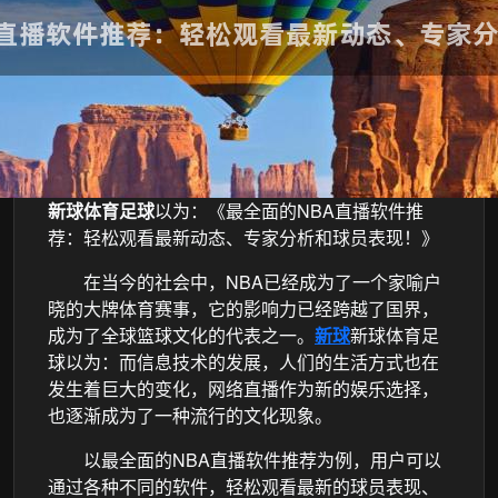
新球体育足球
以为：《最全面的NBA直播软件推
荐：轻松观看最新动态、专家分析和球员表现！》
在当今的社会中，NBA已经成为了一个家喻户
晓的大牌体育赛事，它的影响力已经跨越了国界，
成为了全球篮球文化的代表之一。
新球
新球体育足
球以为：而信息技术的发展，人们的生活方式也在
发生着巨大的变化，网络直播作为新的娱乐选择，
也逐渐成为了一种流行的文化现象。
以最全面的NBA直播软件推荐为例，用户可以
通过各种不同的软件，轻松观看最新的球员表现、