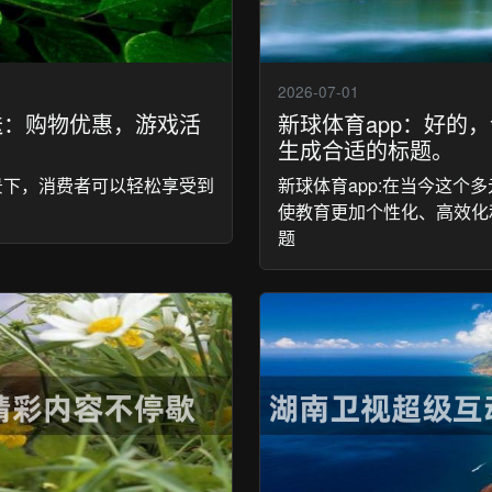
2026-07-01
送：购物优惠，游戏活
新球体育app：好的
生成合适的标题。
景下，消费者可以轻松享受到
新球体育app:在当今这
使教育更加个性化、高效化
题