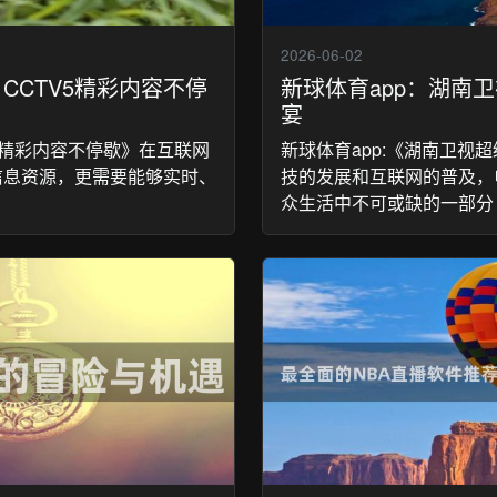
2026-06-02
CCTV5精彩内容不停
新球体育app：湖南
宴
5精彩内容不停歇》在互联网
新球体育app:《湖南卫
信息资源，更需要能够实时、
技的发展和互联网的普及，
众生活中不可或缺的一部分