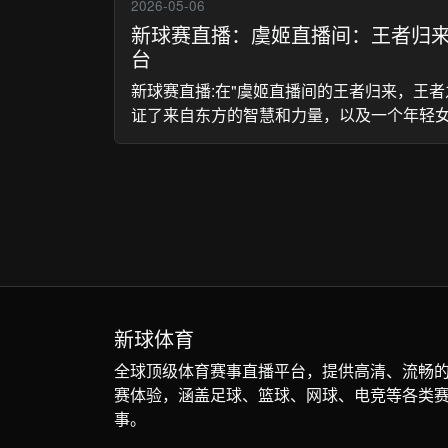
2026-05-06
新球赛直播：虞姬直播间：王者归
台
新球赛直播:在"虞姬直播间的王者归来，王者
证了来自东方的智慧和力量，以及一个年轻
新球体育
全球顶级体育赛事直播平台，提供高清、流畅
赛体验，涵盖足球、篮球、网球、电竞等各类
事。