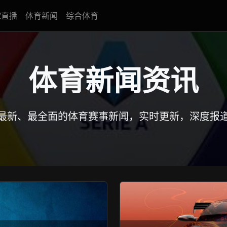
球直播
体育新闻
综合体育
体育新闻资讯
最新、最全面的体育赛事新闻，实时更新，深度报