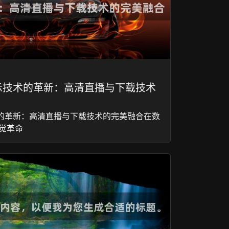
示技术的革新：高清直播与下载技术
术的革新：高清直播与下载技术的完美融合在数
觉革命