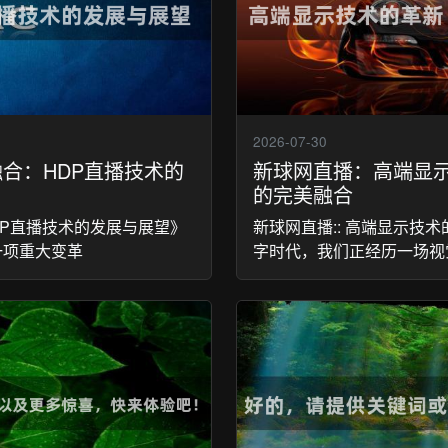
2026-07-30
合：HDP直播技术的
新球网直播：高端显
的完美融合
DP直播技术的发展与展望》
新球网直播:: 高端显示技
一项重大变革
字时代，我们正经历一场视