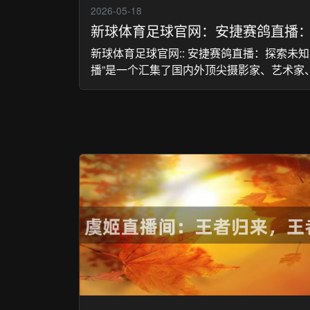
2026-05-18
新球体育足球官网：安捷赛鸽直播
新球体育足球官网:: 安捷赛鸽直播：探索未
播”是一个汇集了国内外顶尖摄影家、艺术家