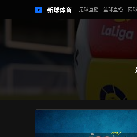
新球体育
足球直播
篮球直播
网