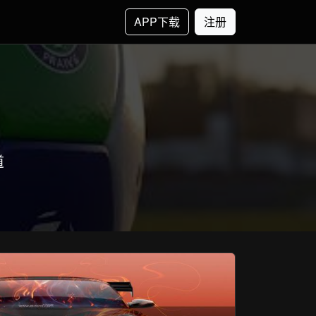
APP下载
注册
道