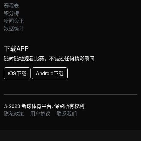
赛程表
积分榜
新闻资讯
数据统计
下载APP
随时随地观看比赛，不错过任何精彩瞬间
iOS下载
Android下载
© 2023 新球体育平台. 保留所有权利.
隐私政策
用户协议
联系我们